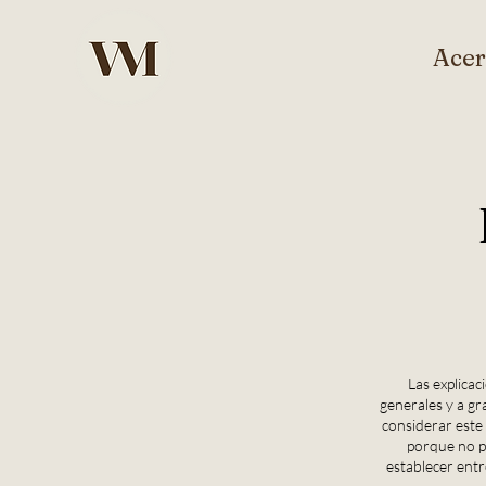
Acer
Las explica
generales y a g
considerar este
porque no p
establecer entr