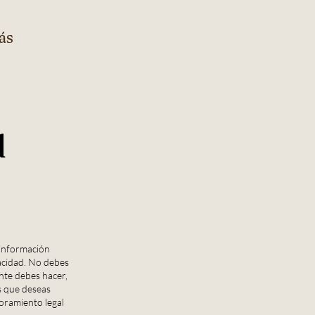
ás
d
 información
acidad. No debes
nte debes hacer,
s que deseas
oramiento legal