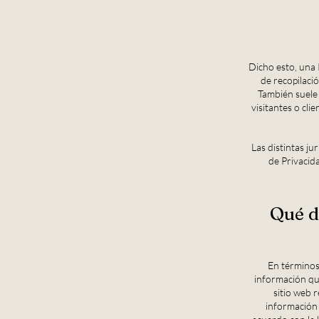
Dicho esto, una P
de recopilació
También suele 
visitantes o cli
Las distintas ju
de Privacid
Qué d
En términos 
información que
sitio web r
información 