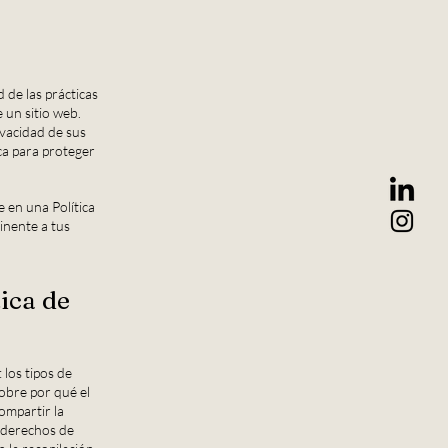
 de las prácticas
e un sitio web.
ivacidad de sus
ica para proteger
e en una Política
inente a tus
ica de
 los tipos de
sobre por qué el
compartir la
s derechos de